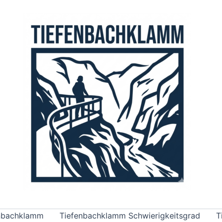
enbachklamm
Tiefenbachklamm Schwierigkeitsgrad
T