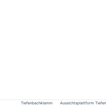
Zum
Inhalt
springen
Tiefenbachklamm
Aussichtsplattform Tief